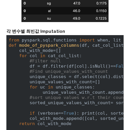
각 변수별 최빈값 Imputation
from
 pyspark.sql.functions 
import
def
mode_of_pyspark_columns
(df, cat_col_list, 
    col_with_mode=[]

for
 col 
in
 cat_col_list:

#Filter null
        df = df.filter(df[col].isNull()==
False
#Find unique_values_with_count
        unique_classes = df.select(col).distin
        unique_values_with_count=[]

for
 uc 
in
 unique_classes:

             unique_values_with_count.append([u
#sort unique values w.r.t their count 
        sorted_unique_values_with_count= sorte
if
 (verbose==
True
): print(col, sorted_
        col_with_mode.append([col, sorted_uniq
return
 col_with_mode
