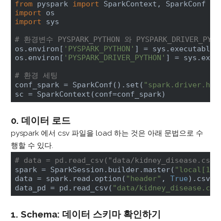
from
 pyspark 
import
import
import
 sys

# 환경변수 PYSPARK_PYTHON 와 PYSPARK_DRIVER_P
os.environ[
'PYSPARK_PYTHON'
] = sys.executable

os.environ[
'PYSPARK_DRIVER_PYTHON'
] = sys.execu
# 환경 세팅
conf_spark = SparkConf().set(
"spark.driver.hos
sc = SparkContext(conf=conf_spark)
0. 데이터 로드
pyspark 에서 csv 파일을 load 하는 것은 아래 문법으로 수
행할 수 있다.
# data = pd.read_csv("data/kidney_disease.c
spark = SparkSession.builder.master(
"local[1]"
data = spark.read.option(
"header"
, 
True
).csv(
"
data_pd = pd.read_csv(
"data/kidney_disease.csv
1. Schema: 데이터 스키마 확인하기