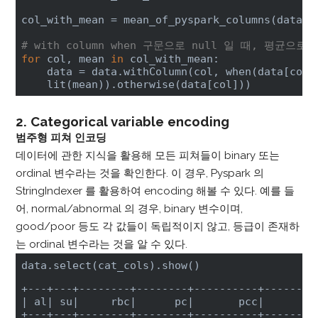
col_with_mean = mean_of_pyspark_columns(data, n
# with column when 구문으로 null 일 때, 평균으로
for
 col, mean 
in
 col_with_mean:

    data = data.withColumn(col, when(data[col]
    lit(mean)).otherwise(data[col]))
2. Categorical variable encoding
범주형 피쳐 인코딩
데이터에 관한 지식을 활용해 모든 피쳐들이 binary 또는
ordinal 변수라는 것을 확인한다. 이 경우, Pyspark 의
StringIndexer 를 활용하여 encoding 해볼 수 있다. 예를 들
어, normal/abnormal 의 경우, binary 변수이며,
good/poor 등도 각 값들이 독립적이지 않고, 등급이 존재하
는 ordinal 변수라는 것을 알 수 있다.
data.select(cat_cols).show()
| al|
 su
|     rbc|
      pc
|       pcc|
        
+---+---+--------+--------+----------+---------