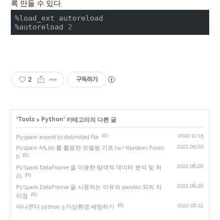
록 만들 수 있다.
%load_ext autoreload

%autoreload 
2
2
구독하기
Tools
Python
'
>
' 카테고리의 다른 글
(0)
2022.11.15
Pyspark export to delimited file
2022.09.20
Pyspark MLlib 를 활용한 모델링 기초 (w/ Random Fores
(0)
t)
2022.08.26
PySpark DataFrame 을 이용한 탐색적 데이터 분석 및 처
(0)
리
2022.08.26
PySpark DataFrame 을 사용하는 이유와 pandas 와의 차
(0)
이점
(0)
2022.06.12
아나콘다 python 3 가상환경 세팅하기