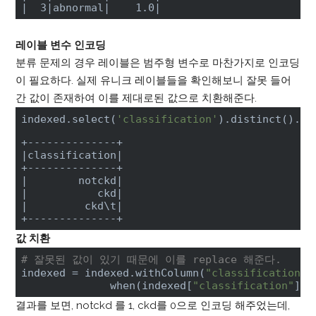
|  3|
abnormal
|    1.0|
레이블 변수 인코딩
분류 문제의 경우 레이블은 범주형 변수로 마찬가지로 인코딩
이 필요하다. 실제 유니크 레이블들을 확인해보니 잘못 들어
간 값이 존재하여 이를 제대로된 값으로 치환해준다.
indexed.select(
'classification'
).distinct().sh
|classification|
|        notckd|
|           ckd|
|         ckd\t|
+--------------+
값 치환
# 잘못된 값이 있기 때문에 이를 replace 해준다. 
indexed = indexed.withColumn(
"classification"
,
              when(indexed[
"classification"
] =
결과를 보면, notckd 를 1, ckd를 0으로 인코딩 해주었는데,