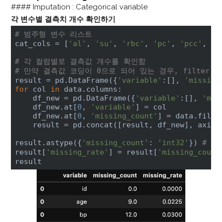
#### Imputation : Categorical variable
각 변수별 결측치 개수 확인하기
# 범주형 변수 리스트 
cat_cols = [
'al'
, 
'su'
, 
'rbc'
, 
'pc'
, 
'pcc'
, 
'b
# 각 컬럼별로 결측값 개수를 확인함 
# 만약 결측값 코딩이 0으로 되어 있는 경우, filter 
result = pd.DataFrame({
'variable'
:[], 
'missing
for
 col 
in
 data.columns:

    df_new = pd.DataFrame({
'variable'
:[], 
'mis
    df_new.at[
0
, 
'variable'
] = col

    df_new.at[
0
, 
'missing_count'
] = data.filte
    result = pd.concat([result, df_new], axis=
result.astype({
'missing_count'
: 
'int32'
}) 
# m
result[
'missing_rate'
] = result[
'missing_count
result