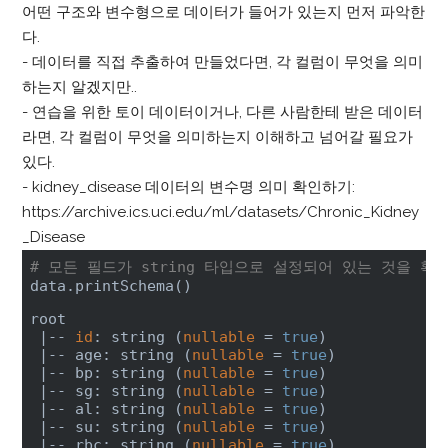
어떤 구조와 변수형으로 데이터가 들어가 있는지 먼저 파악한
다.
- 데이터를 직접 추출하여 만들었다면, 각 컬럼이 무엇을 의미
하는지 알겠지만..
- 연습을 위한 토이 데이터이거나, 다른 사람한테 받은 데이터
라면, 각 컬럼이 무엇을 의미하는지 이해하고 넘어갈 필요가
있다.
- kidney_disease 데이터의 변수명 의미 확인하기:
https://archive.ics.uci.edu/ml/datasets/Chronic_Kidney
_Disease
# 모든 필드가 string 타입으로 설정되어 있는 것을 확인
data.printSchema()
root

 |-- 
id
: string (
nullable
 = 
true
)

 |-- age: string (
nullable
 = 
true
)

 |-- bp: string (
nullable
 = 
true
)

 |-- sg: string (
nullable
 = 
true
)

 |-- al: string (
nullable
 = 
true
)

 |-- su: string (
nullable
 = 
true
)

 |-- rbc: string (
nullable
 = 
true
)