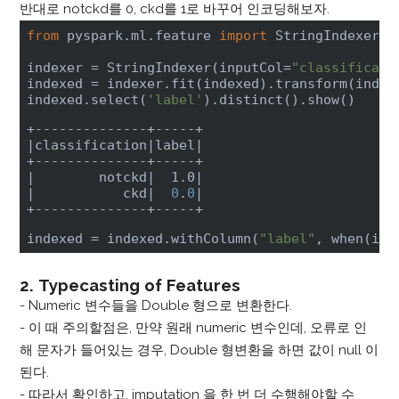
반대로 notckd를 0, ckd를 1로 바꾸어 인코딩해보자.
from
 pyspark.ml.feature 
import
 StringIndexer

indexer = StringIndexer(inputCol=
"classificati
indexed = indexer.fit(indexed).transform(indexe
indexed.select(
'label'
).distinct().show()
|classification|
label
|

+--------------+-----+

|
        notckd
|  1.0|
|           ckd|
0
.
0
|

+--------------+-----+
indexed = indexed.withColumn(
"label"
, when(ind
2. Typecasting of Features
- Numeric 변수들을 Double 형으로 변환한다.
- 이 때 주의할점은, 만약 원래 numeric 변수인데, 오류로 인
해 문자가 들어있는 경우, Double 형변환을 하면 값이 null 이
된다.
- 따라서 확인하고, imputation 을 한 번 더 수행해야할 수