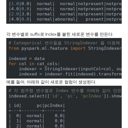
|
1.0
|0.0|
  normal
|  normal|
notpresent
|notprese
|4.0|
0
.
0
|  normal|
  normal
|notpresent|
notprese
|
2.0
|3.0|
  normal
|  normal|
notpresent
|notprese
|4.0|
0
.
0
|  normal|
abnormal
|   present|
notprese
각 변수별로 suffix로 Index를 붙힌 새로운 변수를 만든다.
# Categorical 변수들을 StringIndexer 을 이용해 
from
 pyspark.ml.feature 
import
 StringIndexer 

for
 col 
in
 cat_cols:

    indexer = StringIndexer(inputCol=col, outp
    indexed = indexer.fit(indexed).transform(i
예를 들어, 아래와 같이 새로운 컬럼이 생성된다.
# 각 범주형 변수별로 Index 변수를 아래와 같이 만든다
indexed.select([
'id'
, 
'pc'
, 
'pcIndex'
]).show()
| id|
      pc
|pcIndex|
|  0|
  normal
|    0.0|
|  1|
  normal
|    0.0|
|  2|
  normal
|    0.0|