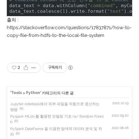
data_text = data.withColumn(
"combined"
, myConc
data_text.coalesce(
1
).write.format(
"text"
).opt
출처 :
https://stackoverflow.com/questions/17837871/how-to-
copy-file-from-hdfs-to-the-local-file-system
2
구독하기
Tools
Python
'
>
' 카테고리의 다른 글
2022.10.19
Jupyter notebook에서 외부 파일을 자동으로 갱신하는
(0)
방법
2022.09.20
Pyspark MLlib 를 활용한 모델링 기초 (w/ Random Fores
(0)
t)
2022.08.26
PySpark DataFrame 을 이용한 탐색적 데이터 분석 및 처
(0)
리