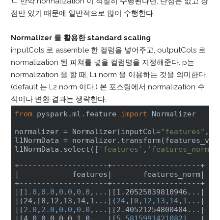
ㄴ 만약 normalization 이 적절히 수행된다면, 단점은 없고 장
점만 있기 때문에 일반적으로 많이 수행한다.
Normalizer 를 활용한 standard scaling
inputCols 로 assemble 한 컬럼을 넣어주고, outputCols 로
normalization 된 피쳐를 넣을 컬럼명을 지정해준다. p는
normalization 을 할 때, L1 norm 을 이용하는 것을 의미한다.
(default 는 L2 norm 이다.) 본 포스팅에서 normalization 수
식이나 변환 결과는 생략한다.
from
 pyspark.ml.feature 
import
 Normalizer

normalizer = Normalizer(inputCol=
"features"
, o
l1NormData = normalizer.transform(features_vect
l1NormData.select([
'features'
,
'features_norm'
]
|            features|
       features_norm
|

+--------------------+--------------------+

|
[
1.0
,
0
.
0
,
0
.
0
,
0
.
0
,...
|[1.20525839810946...|
|(24,[0,12,13,14,1...|
(
24
,[
0
,
12
,
13
,
14
,
1
...
|

|
[
2.0
,
2.0
,
0
.
0
,
0
.
0
,...
|[2.40521254800404...|
|[4.0,0.0,0.0,1.0,...|
[
5.58159914210821
...
|
