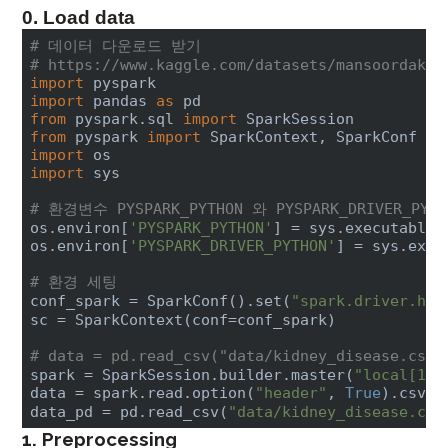
0. Load data
# 데이터 다운로드 받기 
# https://www.kaggle.com/datasets/mansoordaku/
import
import
 pandas 
as
from
 pyspark.sql 
import
from
 pyspark 
import
import
import
 sys

# 환경변수 PYSPARK_PYTHON 와 PYSPARK_DRIVER_P
os.environ[
'PYSPARK_PYTHON'
] = sys.executable

os.environ[
'PYSPARK_DRIVER_PYTHON'
] = sys.execu
# 환경 세팅
conf_spark = SparkConf().set(
"spark.driver.hos
sc = SparkContext(conf=conf_spark)

# data = pd.read_csv("data/kidney_disease.c
spark = SparkSession.builder.master(
"local[1]"
data = spark.read.option(
"header"
, 
True
).csv(
"
data_pd = pd.read_csv(
"data/kidney_disease.csv
1. Preprocessing