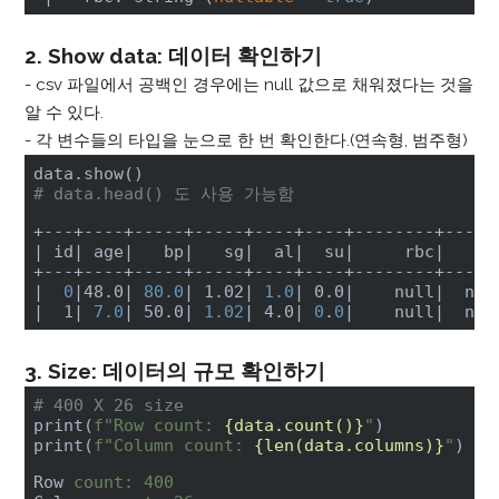
2. Show data: 데이터 확인하기
- csv 파일에서 공백인 경우에는 null 값으로 채워졌다는 것을
알 수 있다.
- 각 변수들의 타입을 눈으로 한 번 확인한다.(연속형, 범주형)
# data.head() 도 사용 가능함
| id|
 age
|   bp|
   sg
|  al|
  su
|     rbc|
     
+---+----+-----+-----+----+----+--------+-----
|
0
|48.0|
80.0
| 1.02|
1.0
| 0.0|
    null
|  nor
|  1|
7.0
| 50.0|
1.02
| 4.0|
0
.
0
|    null|
  nor
3. Size: 데이터의 규모 확인하기
# 400 X 26 size  
print(
f"Row count: 
{data.count()}
"
)

print(
f"Column count: 
{len(data.columns)}
"
)
Row
count: 400