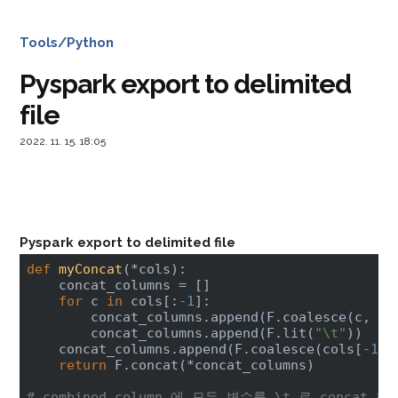
Tools/Python
Pyspark export to delimited
file
2022. 11. 15. 18:05
Pyspark export to delimited file
def
myConcat
(*cols)
:
    concat_columns = []

for
 c 
in
 cols[:
-1
]:

        concat_columns.append(F.coalesce(c, F.
        concat_columns.append(F.lit(
"\t"
))  

    concat_columns.append(F.coalesce(cols[
-1
],
return
 F.concat(*concat_columns)

# combined column 에 모든 변수를 \t 로 concat 한