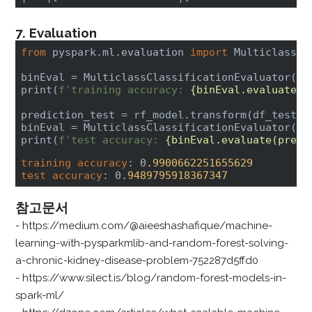
7. Evaluation
from
 pyspark.ml.evaluation 
import
 MulticlassCl
binEval = MulticlassClassificationEvaluator().
print(
f'training accuracy: 
{binEval.evaluate(p
prediction_test = rf_model.transform(df_test)

binEval = MulticlassClassificationEvaluator().
print(
f'test accuracy: 
{binEval.evaluate(predi
training
accuracy
: 0
.9900662251655629
test
accuracy
: 0
.9489795918367347
참고문서
-
https://medium.com/@aieeshashafique/machine-
learning-with-pysparkmlib-and-random-forest-solving-
a-chronic-kidney-disease-problem-752287d5ffd0
-
https://www.silect.is/blog/random-forest-models-in-
spark-ml/