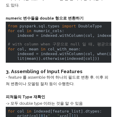
도 있다.
numeric 변수들을 double 형으로 변환하기
from
 pyspark.sql.types 
import
for
 col 
in
 numeric_cols:

    indexed = indexed.withColumn(col, indexed[
# with column when 구문으로 null 일 때, 평균으로
for
 col, mean 
in
 col_with_mean:

    indexed = indexed.withColumn(col, when(ind
    lit(mean)).otherwise(indexed[col]))
3. Assembling of Input Features
- feature 를 assemble 하여 하나의 필드로 변환 후, 이후 피
쳐 변환이나 모델링 절차 등이 수행한다.
피쳐들의 Type 재확인
-> 모두 double type 이라는 것을 알 수 있음
for
 col 
in
 indexed[feature_list].dtypes:

    print(col[
0
]+
" , "
+col[
1
])