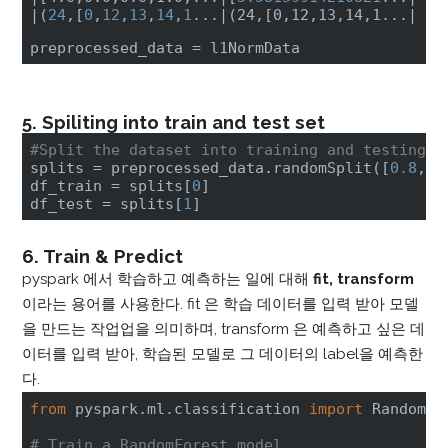
|
(
24
,[
0
,
12
,
13
,
14
,
1
...
|(24,[0,12,13,14,1...|
preprocessed_data = l1NormData
5. Spiliting into train and test set
#Split the dataset into training and testing d
splits = preprocessed_data.randomSplit([
0.8
, 
0
df_train = splits[
0
]

df_test = splits[
1
]
6. Train & Predict
pyspark 에서 학습하고 예측하는 일에 대해
fit, transform
이라는 용어를 사용한다. fit 은 학습 데이터를 입력 받아 모델
을 만드는 작업업을 의미하며, transform 은 예측하고 싶은 데
이터를 입력 받아, 학습된 모델로 그 데이터의 label을 예측한
다.
from
 pyspark.ml.classification 
import
 RandomFo
# Train a RandomForest model.