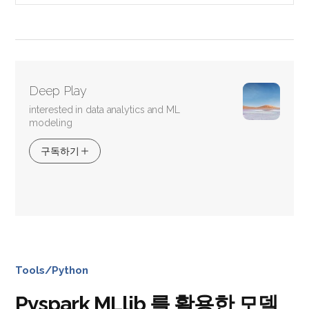
Deep Play
interested in data analytics and ML
modeling
구독하기
Tools/Python
Pyspark MLlib 를 활용한 모델