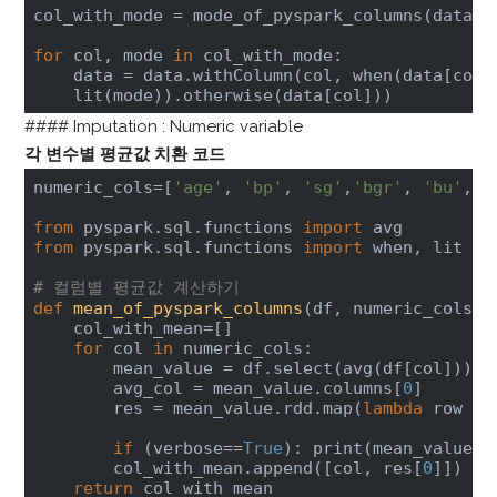
col_with_mode = mode_of_pyspark_columns(data, c
for
 col, mode 
in
 col_with_mode:

    data = data.withColumn(col, when(data[col]
    lit(mode)).otherwise(data[col]))
#### Imputation : Numeric variable
각 변수별 평균값 치환 코드
numeric_cols=[
'age'
, 
'bp'
, 
'sg'
,
'bgr'
, 
'bu'
, 
'
from
 pyspark.sql.functions 
import
from
 pyspark.sql.functions 
import
 when, lit

# 컬럼별 평균값 계산하기 
def
mean_of_pyspark_columns
(df, numeric_cols, 
    col_with_mean=[]

for
 col 
in
 numeric_cols:

        mean_value = df.select(avg(df[col]))

        avg_col = mean_value.columns[
0
]

        res = mean_value.rdd.map(
lambda
 row : 
if
 (verbose==
True
): print(mean_value.c
        col_with_mean.append([col, res[
0
]])    
return
 col_with_mean
