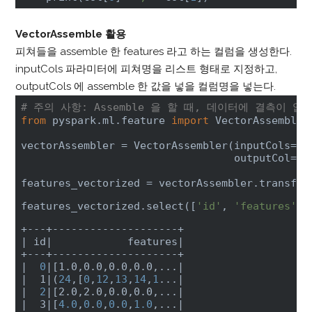
VectorAssemble 활용
피쳐들을 assemble 한 features 라고 하는 컬럼을 생성한다.
inputCols 파라미터에 피쳐명을 리스트 형태로 지정하고,
outputCols 에 assemble 한 값을 넣을 컬럼명을 넣는다.
# 주의 사항: Assemble 을 할 때, 데이터에 결측이 없
from
 pyspark.ml.feature 
import
 VectorAssembler

vectorAssembler = VectorAssembler(inputCols=fea
                                  outputCol=
"f
features_vectorized = vectorAssembler.transfor
features_vectorized.select([
'id'
, 
'features'
])
| id|
            features
|

+---+--------------------+

|
0
|[1.0,0.0,0.0,0.0,...|
|  1|
(
24
,[
0
,
12
,
13
,
14
,
1
...
|

|
2
|[2.0,2.0,0.0,0.0,...|
|  3|
[
4.0
,
0
.
0
,
0
.
0
,
1.0
,...
|
