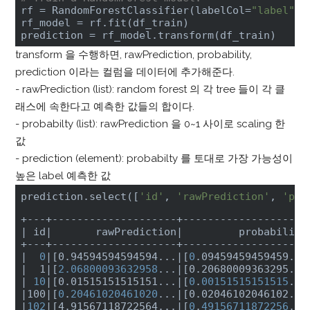
rf = RandomForestClassifier(labelCol=
"label"
, 
rf_model = rf.fit(df_train)

prediction = rf_model.transform(df_train)
transform 을 수행하면, rawPrediction, probability,
prediction 이라는 컬럼을 데이터에 추가해준다.
- rawPrediction (list): random forest 의 각 tree 들이 각 클
래스에 속한다고 예측한 값들의 합이다.
- probabilty (list): rawPrediction 을 0~1 사이로 scaling 한
값
- prediction (element): probabilty 를 토대로 가장 가능성이
높은 label 예측한 값
prediction.select([
'id'
, 
'rawPrediction'
, 
'pro
| id|
       rawPrediction
|         probability
+---+--------------------+--------------------+
|
0
|[0.94594594594594...|
[
0
.09459459459459...
|  1|
[
2.06800093632958
...
|[0.20680009363295...
|
10
|[0.01515151515151...|
[
0
.
00151515151515
...
|100|
[
0
.
20461020461020
...
|[0.02046102046102...
|
102
|[4.91567118722564...|
[
0
.
49156711872256
...