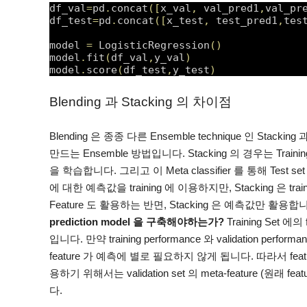
df_val
=
pd
.
concat
(
[
x_val
,
 val_pred1
,
val_pr
df_test
=
pd
.
concat
(
[
x_test
,
 test_pred1
,
tes
model 
=
 LogisticRegression
(
)
model
.
fit
(
df_val
,
y_val
)
model
.
score
(
df_test
,
y_test
)
Blending 과 Stacking 의 차이점
Blending 은 종종 다른 Ensemble technique 인 St
만드는 Ensemble 방법입니다. Stacking 의 경우는 Training se
을 학습합니다. 그리고 이 Meta classifier 를 통해 Test set 을
에 대한 예측값을 training 에 이용하지만, Stacking 은 tr
Feature 도 활용하는 반면, Stacking 은 예측값만 
prediction model 을 구축해야하는가?
Training Set
입니다. 만약 training performance 와 validation pe
feature 가 예측에 별로 필요하지 않게 됩니다. 따라서 feat
용하기 위해서는 validation set 의 meta-feature (원래 
다.