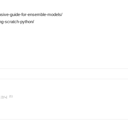
nsive-guide-for-ensemble-models/
ng-scratch-python/
(1)
 테크닉