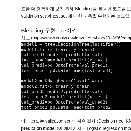
조금 더 명확하게 보기 위해 Blending 을 활용한 코드를 보
validation set 과 test set 에 대한 예측을 수행하는 코드
Blending 구현 - 파이썬
참고 (
https://www.analyticsvidhya.com/blog/2018/06/com
model1 
=
 tree
.
DecisionTreeClassifier
(
)
model1
.
fit
(
x_train
,
 y_train
)
val_pred1
=
model1
.
predict
(
x_val
)
test_pred1
=
model1
.
predict
(
x_test
)
val_pred1
=
pd
.
DataFrame
(
val_pred1
)
test_pred1
=
pd
.
DataFrame
(
test_pred1
)
model2 
=
 KNeighborsClassifier
(
)
model2
.
fit
(
x_train
,
y_train
)
val_pred2
=
model2
.
predict
(
x_val
)
test_pred2
=
model2
.
predict
(
x_test
)
val_pred2
=
pd
.
DataFrame
(
val_pred2
)
test_pred2
=
pd
.
DataFrame
(
test_pred2
)
아래 코드는 validation set 의 예측 결과 (Decision tre
prediction model
(이 예제에서는 Logistic regression