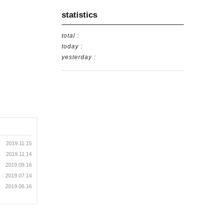
statistics
total :
today :
yesterday :
2019.11.15
2019.11.14
2019.09.16
2019.07.14
2019.06.16