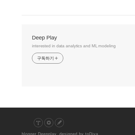
Deep Play
interested in data analytics and ML modeling
구독하기
Deepplay
toDiva